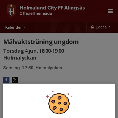
Holmalund City FF Alingsås
Officiell hemsida
Logga in
Kalender
Målvaktsträning ungdom
Torsdag 4 jun, 18:00-19:00
Holmalyckan
Samling: 17:50, Holmalyckan