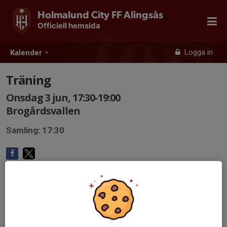
Holmalund City FF Alingsås
Officiell hemsida
Logga in
Kalender
Träning
Onsdag 3 jun, 17:30-19:00
Brogårdsvallen
Samling: 17:30