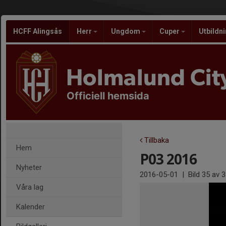
HCFF Alingsås
Herr
Ungdom
Cuper
Utbildn
Holmalund City
Officiell hemsida
Tillbaka
Hem
P03 2016
Nyheter
2016-05-01
|
Bild
35
av 3
Våra lag
Kalender