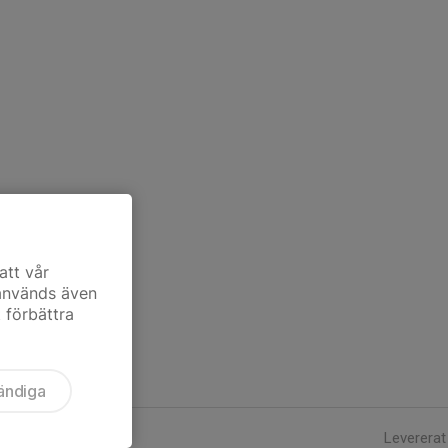
att vår
 används även
t förbättra
ändiga
Levererat