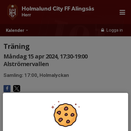
Holmalund City FF Alingsås
Herr
Logga in
Kalender
Träning
Måndag 15 apr 2024, 17:30-19:00
Alströmervallen
Samling: 17:00, Holmalyckan