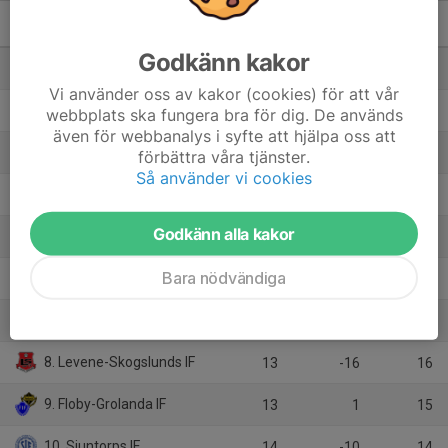
Herrar, Div 4 Västra
M
+/-
P
Godkänn kakor
1. Bosna FC
13
25
35
Vi använder oss av kakor (cookies) för att vår
2. Skepplanda BTK
13
26
26
webbplats ska fungera bra för dig. De används
även för webbanalys i syfte att hjälpa oss att
3. Halvorstorps IS
14
11
25
förbättra våra tjänster.
Så använder vi cookies
4. Trollhättans BoIS
13
21
24
Godkänn alla kakor
5. Gerdskens BK
13
5
22
Bara nödvändiga
6. Vårgårda IK
14
2
21
7. Jung/Kvänum 10 IF
14
-9
19
8. Levene-Skogslunds IF
13
-16
16
9. Floby-Grolanda IF
13
1
15
10. Sjuntorps IF
14
-10
14