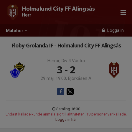
Holmalund City FF Alingsås
Herr
Logga in
Matcher
Floby-Grolanda IF - Holmalund City FF Alingsås
Herrar, Div 4 Västra
3 - 2
29 maj, 19:00, Björkåsen A
Samling 16:30
Endast kallade kunde anmäla sig till aktiviteten. 18 personer var kallade.
Logga in här