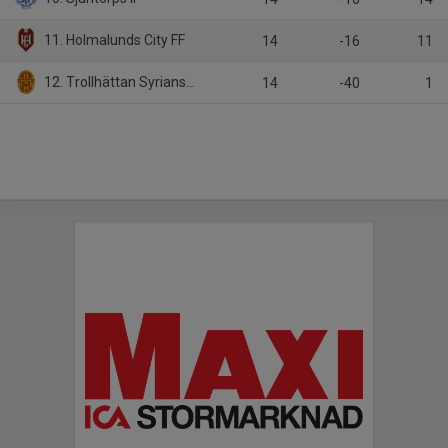
11. Holmalunds City FF
14
-16
11
12. Trollhättan Syrianska FK
14
-40
1