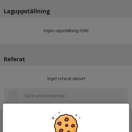
Laguppställning
Ingen uppställning ifylld
Referat
Inget referat skrivet
Tabell