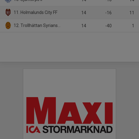
11. Holmalunds City FF
14
-16
11
12. Trollhättan Syrianska FK
14
-40
1