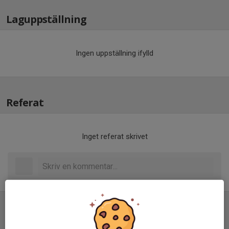
Laguppställning
Ingen uppställning ifylld
Referat
Inget referat skrivet
Tabell