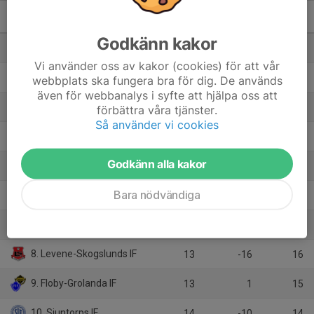
Herrar, Div 4 Västra
M
+/-
P
Godkänn kakor
1. Bosna FC
13
25
35
Vi använder oss av kakor (cookies) för att vår
2. Skepplanda BTK
13
26
26
webbplats ska fungera bra för dig. De används
även för webbanalys i syfte att hjälpa oss att
3. Halvorstorps IS
14
11
25
förbättra våra tjänster.
Så använder vi cookies
4. Trollhättans BoIS
13
21
24
Godkänn alla kakor
5. Gerdskens BK
13
5
22
Bara nödvändiga
6. Vårgårda IK
14
2
21
7. Jung/Kvänum 10 IF
14
-9
19
8. Levene-Skogslunds IF
13
-16
16
9. Floby-Grolanda IF
13
1
15
10. Sjuntorps IF
14
-10
14