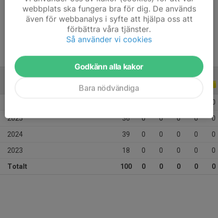
Ålder
19 år
webbplats ska fungera bra för dig. De används
även för webbanalys i syfte att hjälpa oss att
Tidigare klubbar
Lerum is
förbättra våra tjänster.
Så använder vi cookies
Godkänn alla kakor
ALLA SERIER
ALLA ÅR
Bara nödvändiga
2026
7
0
0
0
0
0
2025
36
0
0
0
0
0
2024
39
0
0
0
0
0
2023
18
0
0
0
0
0
Totalt
100
0
0
0
0
0