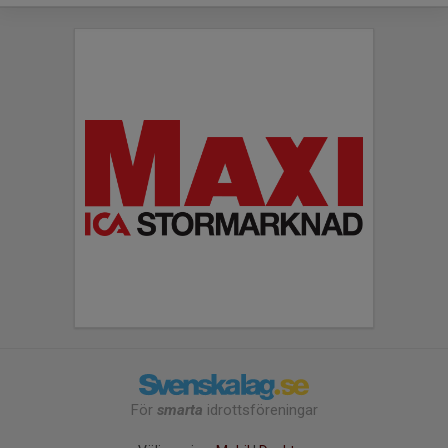
För
smarta
idrottsföreningar