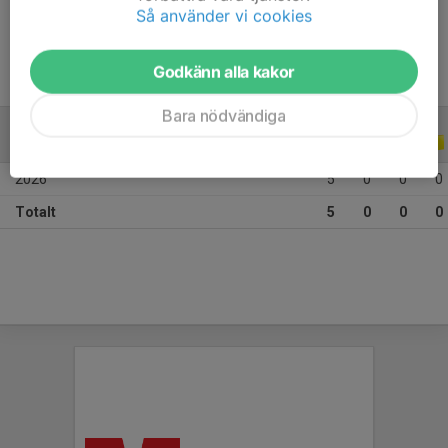
Ålder
21 år
Så använder vi cookies
Godkänn alla kakor
Bara nödvändiga
ALLA SERIER
ALLA ÅR
2026
5
0
0
0
Totalt
5
0
0
0