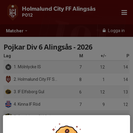
Holmalund City FF Alingsås
P012
Logga in
Matcher
Pojkar Div 6 Alingsås - 2026
Lag
M
+/-
P
1. Mölnlycke IS
7
12
14
2. Holmalund City FF Svart
8
1
14
3. IF Elfsborg Gul
6
12
13
4. Kinna IF Röd
7
9
12
5. Gerdskens BK Gul
7
-1
9
6. Norrby IF
7
-7
9