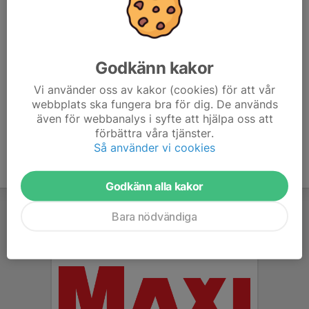
7. Brämhults IK Svart
7
-12
9
8. Fristad/Sparsör/Borgstena Vit
7
-14
1
Godkänn kakor
9. Vårgårda IK
0
0
0
Vi använder oss av kakor (cookies) för att vår
webbplats ska fungera bra för dig. De används
10. Skene IF
0
0
0
även för webbanalys i syfte att hjälpa oss att
förbättra våra tjänster.
Så använder vi cookies
Godkänn alla kakor
Bara nödvändiga