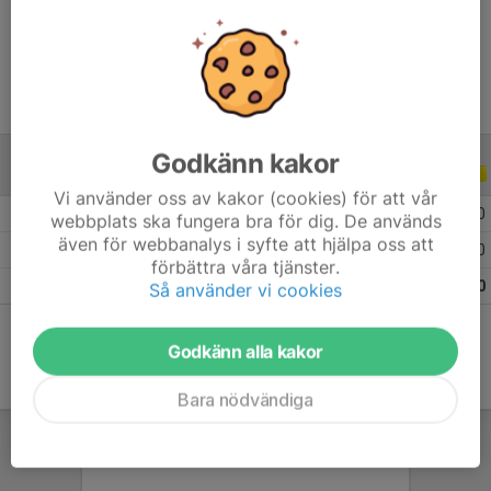
Ålder
12 år
Godkänn kakor
ALLA SERIER
ALLA ÅR
Vi använder oss av kakor (cookies) för att vår
2026
1
0
0
0
webbplats ska fungera bra för dig. De används
även för webbanalys i syfte att hjälpa oss att
2025
10
0
0
0
förbättra våra tjänster.
Totalt
11
0
0
0
Så använder vi cookies
Godkänn alla kakor
Bara nödvändiga