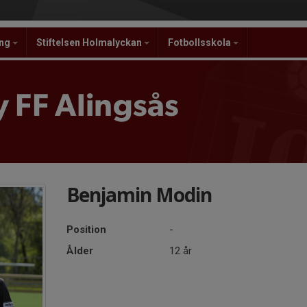
ing
Stiftelsen Holmalyckan
Fotbollsskola
 FF Alingsås
Benjamin Modin
Position
-
Ålder
12 år