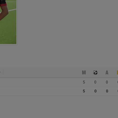
5
0
0
5
0
0