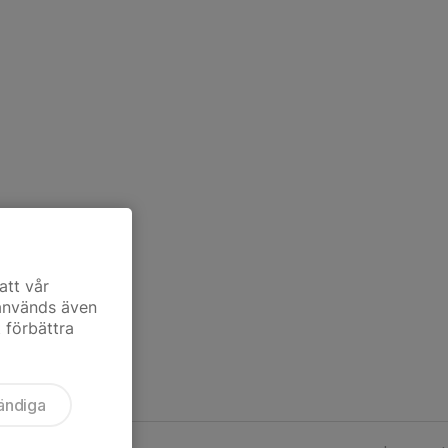
att vår
 används även
t förbättra
ändiga