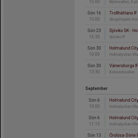
15:00
Mjörnvallen, D-p
Sön 16
Trollhättans IF
15:00
Skogshöjden Ko
Sön 23
Sjöviks SK - H
16:30
Sjöviks IP
Sön 30
Holmalund City
10:00
Holmalyckan lill
Sön 30
Vänersborgs IF
13:30
Boteredsvallen
September
Sön 6
Holmalund City
10:00
Holmalyckan lill
Sön 6
Holmalund City
11:15
Holmalyckan lill
Sön 13
Örslösa-Söne I