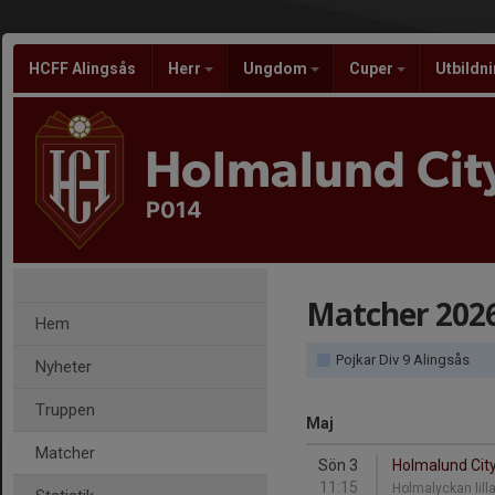
HCFF Alingsås
Herr
Ungdom
Cuper
Utbildn
Holmalund City
P014
Matcher 202
Hem
Pojkar Div 9 Alingsås
Nyheter
Truppen
Maj
Matcher
Sön 3
Holmalund City 
11:15
Holmalyckan lill