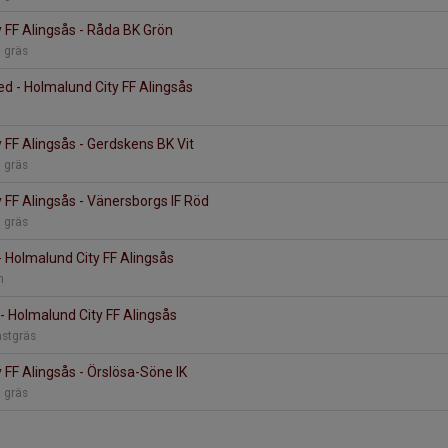
 FF Alingsås - Råda BK Grön
a gräs
d - Holmalund City FF Alingsås
 FF Alingsås - Gerdskens BK Vit
a gräs
 FF Alingsås - Vänersborgs IF Röd
a gräs
- Holmalund City FF Alingsås
an
 - Holmalund City FF Alingsås
nstgräs
 FF Alingsås - Örslösa-Söne IK
a gräs