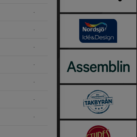
-
-
-
-
-
-
-