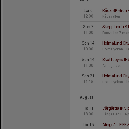
Lör 6
Råda BK Grön -
12:00
Rådavallen
Sön 7
Skepplanda BTK
11:00
Forsvallen 7-ma
Sön 14
Holmalund City
10:00
Holmalyckan lill
Sön 14
Skoftebyns IF 
11:00
Almagärdet
Sön 21
Holmalund City
11:15
Holmalyckan lill
Augusti
Tis 11
Vårgårda IK Vi
18:00
Tånga Hed Ulla-
Lör 15
Alingsås IF FF 