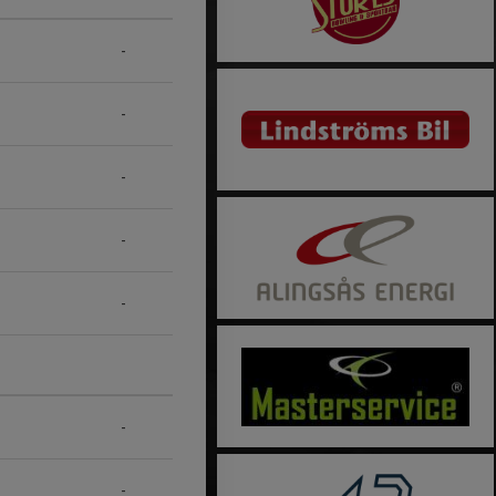
-
-
-
-
-
-
-