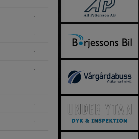
-
-
-
-
-
-