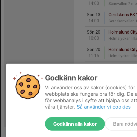
14:00
Sönevallen 7 mo
Sön 13
Gerdskens BK V
14:00
Gerdskenvallen 
Sön 20
Holmalund City
10:00
Holmalyckan lill
Sön 20
Holmalund City
11:15
Holmalyckan lill
Sön 27
Holmalund City
10:00
Holmalyckan lill
Godkänn kakor
Sön 27
Holmalund City
Vi använder oss av kakor (cookies) för 
11:15
Holmalyckan lill
webbplats ska fungera bra för dig. De
för webbanalys i syfte att hjälpa oss at
våra tjänster.
Så använder vi cookies
Godkänn alla kakor
Bara nödv