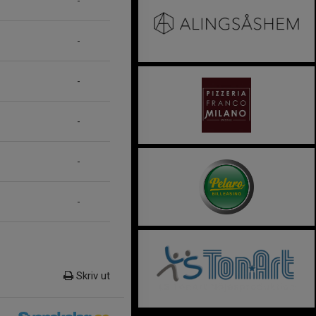
-
-
-
-
-
-
Skriv ut