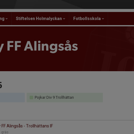
ing
Stiftelsen Holmalyckan
Fotbollsskola
 FF Alingsås
6
Pojkar Div 9 Trollhättan
FF Alingsås - Trollhättans IF
a gräs