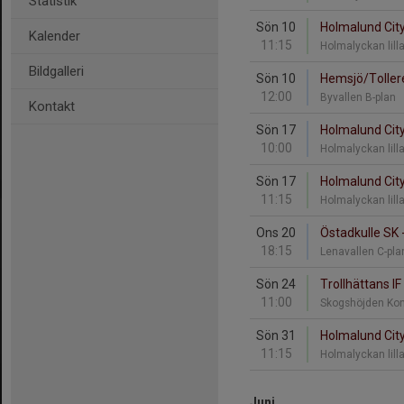
Statistik
Sön 10
Holmalund City
Kalender
11:15
Holmalyckan lill
Bildgalleri
Sön 10
Hemsjö/Tollere
12:00
Byvallen B-plan
Kontakt
Sön 17
Holmalund City
10:00
Holmalyckan lill
Sön 17
Holmalund City
11:15
Holmalyckan lill
Ons 20
Östadkulle SK 
18:15
Lenavallen C-pl
Sön 24
Trollhättans IF
11:00
Skogshöjden Ko
Sön 31
Holmalund City
11:15
Holmalyckan lill
Juni