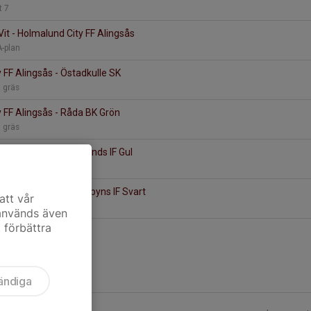
t 7
it - Holmalund City FF Alingsås
A-plan
 FF Alingsås - Östadkulle SK
a gräs
 FF Alingsås - Råda BK Grön
a gräs
 FF Alingsås - Annelunds IF Gul
a gräs
 FF Alingsås - Skoftebyns IF Svart
att vår
a gräs
 används även
t förbättra
ändiga