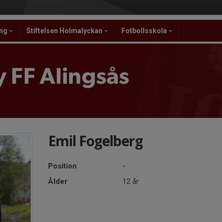
ing
Stiftelsen Holmalyckan
Fotbollsskola
 FF Alingsås
Emil Fogelberg
Position
-
Ålder
12 år