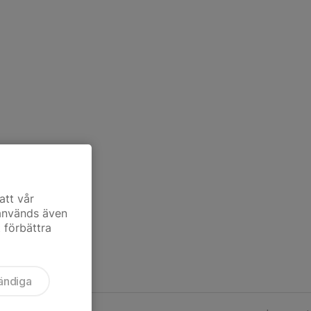
att vår
 används även
t förbättra
ändiga