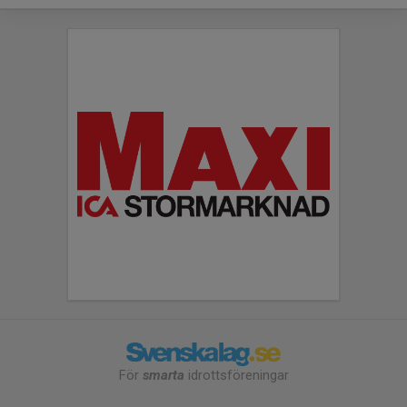
För
smarta
idrottsföreningar