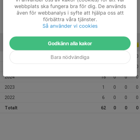
Ålder
12 år
webbplats ska fungera bra för dig. De används
även för webbanalys i syfte att hjälpa oss att
förbättra våra tjänster.
Så använder vi cookies
Godkänn alla kakor
ALLA SERIER
ALLA ÅR
2026
10
0
0
0
Bara nödvändiga
2025
27
0
0
0
2024
18
0
0
0
2023
1
0
0
0
2022
6
0
0
0
Totalt
62
0
0
0