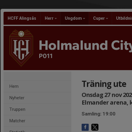
HCFF Alingsås
Herr
Ungdom
Cuper
Utbildn
Holmalund City
P011
Träning ute
Hem
Onsdag 27 nov 2024
Nyheter
Elmander arena, 
Truppen
Samling: 19:00
Matcher