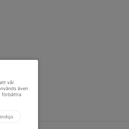
att vår
 används även
t förbättra
ändiga