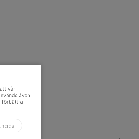
att vår
 används även
t förbättra
ändiga