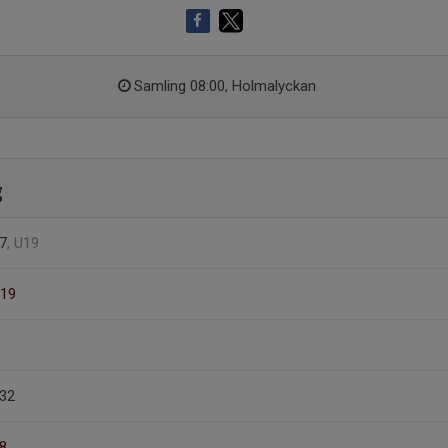
Samling 08:00, Holmalyckan
g
7
, U19
 19
 32
8