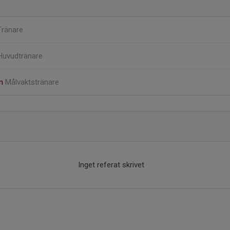
Tränare
Huvudtränare
on
Målvaktstränare
Inget referat skrivet