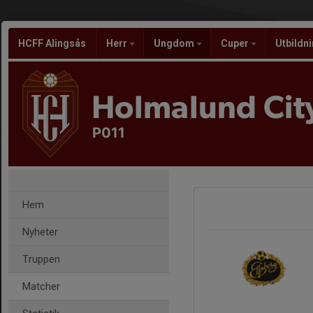
HCFF Alingsås
Herr
Ungdom
Cuper
Utbildn
Holmalund City
P011
Hem
Nyheter
Truppen
Matcher