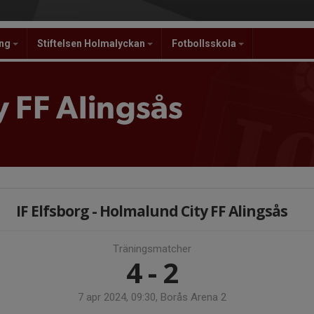
ing
Stiftelsen Holmalyckan
Fotbollsskola
 FF Alingsås
IF Elfsborg - Holmalund City FF Alingsås
Träningsmatcher
4 - 2
7 apr 2024, 09:30, Borås Arena 2