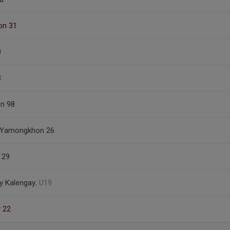
on 31
0
3
n 98
 Yamongkhon 26
 29
y Kalengay
, U19
 22