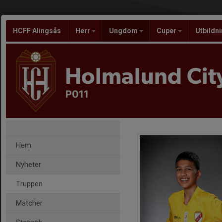
HCFF Alingsås
Herr
Ungdom
Cuper
Utbildn
Holmalund City
P011
Hem
Nyheter
Truppen
Matcher