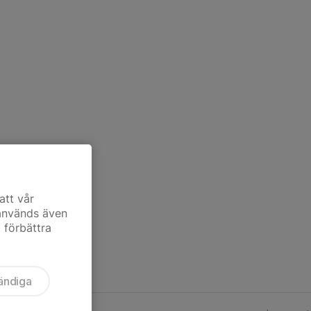
att vår
 används även
t förbättra
ändiga