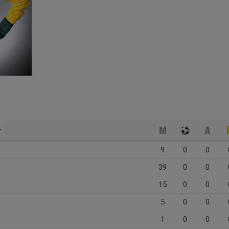
9
0
0
39
0
0
15
0
0
5
0
0
1
0
0