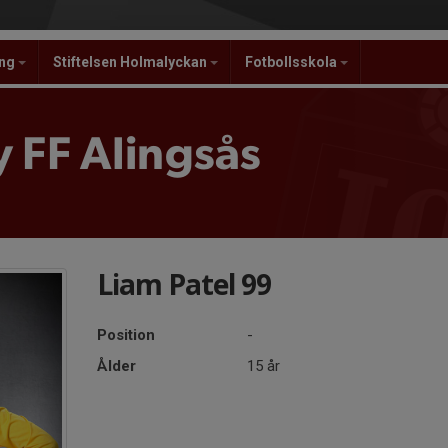
ing
Stiftelsen Holmalyckan
Fotbollsskola
 FF Alingsås
Liam Patel 99
Position
-
Ålder
15 år