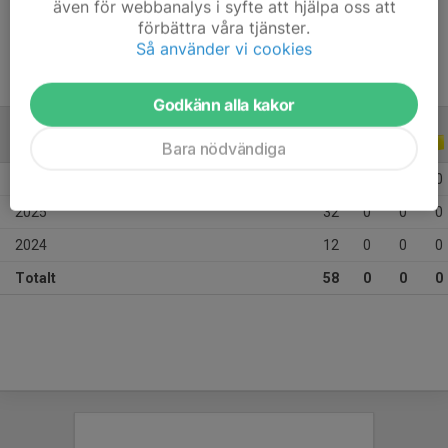
även för webbanalys i syfte att hjälpa oss att
Ålder
14 år
förbättra våra tjänster.
Så använder vi cookies
Godkänn alla kakor
ALLA SERIER
ALLA ÅR
Bara nödvändiga
2026
14
0
0
0
2025
32
0
0
0
2024
12
0
0
0
Totalt
58
0
0
0