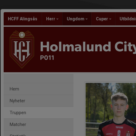
HCFF Alingsås
Herr
Ungdom
Cuper
Utbildn
Holmalund City
P011
Hem
Nyheter
Truppen
Matcher