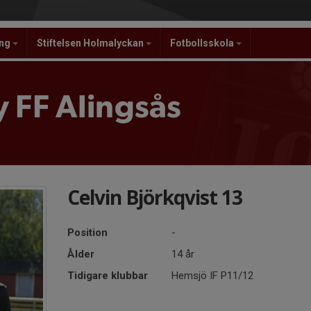
ing
Stiftelsen Holmalyckan
Fotbollsskola
 FF Alingsås
Celvin Björkqvist 13
Position
-
Ålder
14 år
Tidigare klubbar
Hemsjö IF P11/12