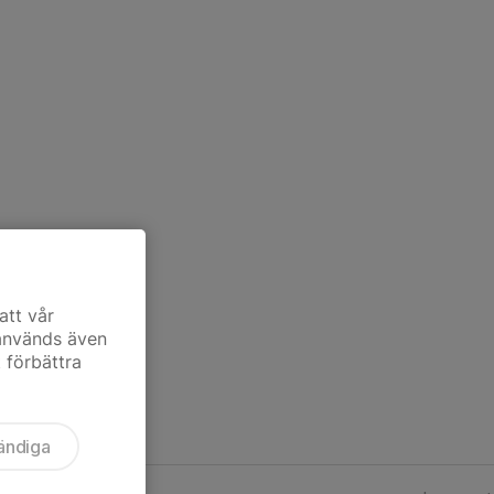
att vår
 används även
t förbättra
ändiga