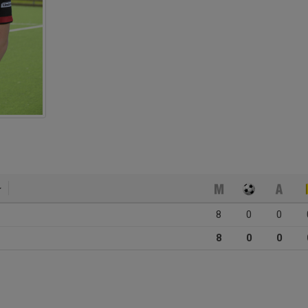
8
0
0
8
0
0