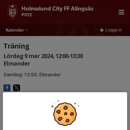
Holmalund City FF Alingsås
P012
Logga in
Kalender
Träning
Lördag 9 mar 2024, 12:00-13:30
Elmander
Samling: 12:00, Elmander