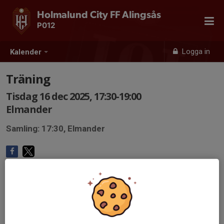
Holmalund City FF Alingsås
P012
Logga in
Kalender
Träning
Tisdag 16 dec 2025, 17:30-19:00
Elmander
Samling: 17:30, Elmander