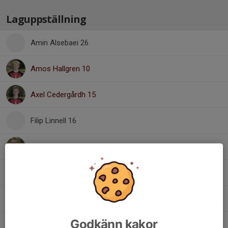
Laguppställning
Amin Alsebaei 26
Amos Hallgren 10
Axel Cedergårdh 15
Filip Linnell 16
Gustav Larsson 9
Ivar Gabrielsson 20
Mohammad Matar 10
Godkänn kakor
Oskar Jansson 27