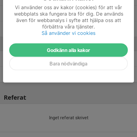
Vi använder oss av kakor (cookies) för att vår
webbplats ska fungera bra för dig. De används
Salim Sello 25
även för webbanalys i syfte att hjälpa oss att
förbättra våra tjänster.
Valentine Milicevic 8
Så använder vi cookies
Ledare
Godkänn alla kakor
Daniel Milicevic
.
Bara nödvändiga
Fredrik Jansson
Tränare
Referat
Inget referat skrivet