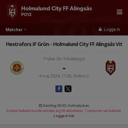
Holmalund City FF Alingsås
P012
Logga in
Matcher
Hestrafors IF Grön - Holmalund City FF Alingsås Vit
Pojkar Div 9 Bollebygd
-
4 maj 2024, 11:00, Bollevi C
Samling 09:30, Holmalyckan
Endast kallade kunde anmäla sig till aktiviteten. 7 personer var kallade.
Logga in här