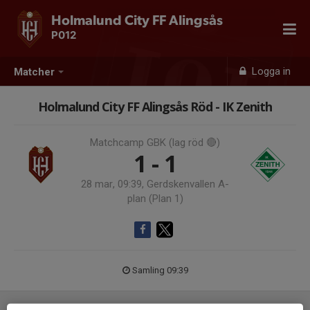
Holmalund City FF Alingsås
P012
Logga in
Matcher
Holmalund City FF Alingsås Röd - IK Zenith
Matchcamp GBK (lag röd 🔴)
1 - 1
28 mar, 09:39, Gerdskenvallen A-
plan (Plan 1)
Samling 09:39