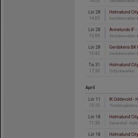
14:03
Gerdskenvallen A
Lör 28
Holmalund City
14:03
Gerdskenvallen A
Lör 28
Annelunds IF -
15:09
Gerdskenvallen A
Lör 28
Gerdskens BK G
15:42
Gerdskenvallen A
Tis 31
Holmalund City 
17:30
Östlyckevallen
April
Lör 11
IK Oddevold - 
15:15
Thordèngårdens 
Lör 18
Holmalund City
11:30
Vänershof - Käll
Lör 18
Holmalund City