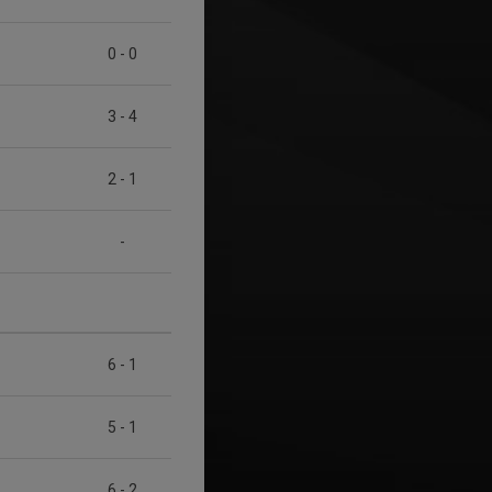
0
-
0
3
-
4
2
-
1
-
6
-
1
5
-
1
6
-
2