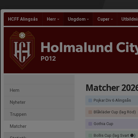
HCFF Alingsås
Herr
Ungdom
Cuper
Utbildn
Holmalund City
P012
Matcher 202
Hem
Pojkar Div 6 Alingsås
Nyheter
Blåkläder Cup (lag Röd)
Truppen
Gothia Cup
Matcher
Bollis Cup (lag Svart ⚫️)