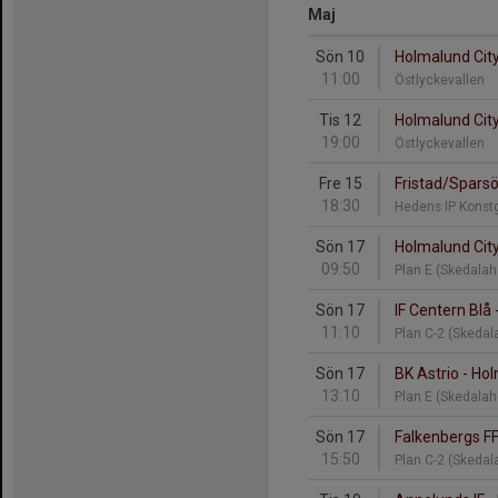
Maj
Sön 10
Holmalund City
11:00
Östlyckevallen
Tis 12
Holmalund City 
19:00
Östlyckevallen
Fre 15
Fristad/Sparsö
18:30
Hedens IP Konst
Sön 17
Holmalund City 
09:50
Plan E (Skedalah
Sön 17
IF Centern Blå
11:10
Plan C-2 (Skedal
Sön 17
BK Astrio - Ho
13:10
Plan E (Skedalah
Sön 17
Falkenbergs FF
15:50
Plan C-2 (Skedal