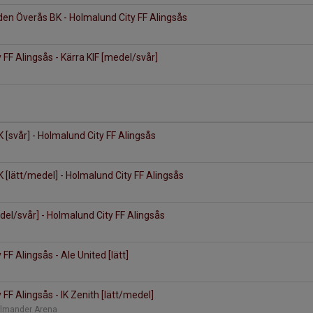
en Överås BK - Holmalund City FF Alingsås
 FF Alingsås - Kärra KIF [medel/svår]
 [svår] - Holmalund City FF Alingsås
K [lätt/medel] - Holmalund City FF Alingsås
del/svår] - Holmalund City FF Alingsås
FF Alingsås - Ale United [lätt]
FF Alingsås - IK Zenith [lätt/medel]
Elmander Arena