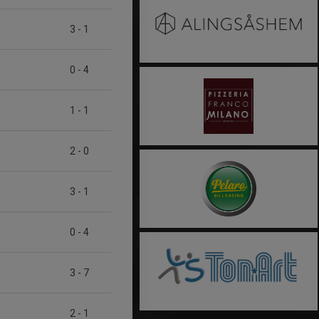
3
-
1
0
-
4
1
-
1
2
-
0
3
-
1
0
-
4
3
-
7
2
-
1