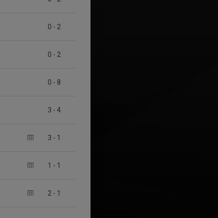
0
-
2
0
-
2
0
-
8
3
-
4
3
-
1
1
-
1
2
-
1