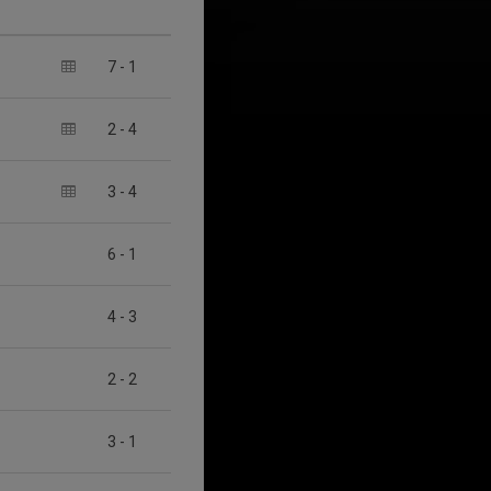
7
-
1
2
-
4
3
-
4
6
-
1
4
-
3
2
-
2
3
-
1