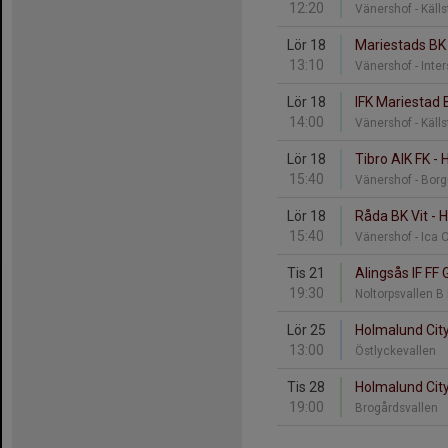
12:20
Vänershof - Käll
Lör 18
Mariestads BK 
13:10
Vänershof - Inte
Lör 18
IFK Mariestad 
14:00
Vänershof - Käll
Lör 18
Tibro AIK FK -
15:40
Vänershof - Bor
Lör 18
Råda BK Vit - 
15:40
Vänershof - Ica
Tis 21
Alingsås IF FF 
19:30
Noltorpsvallen B
Lör 25
Holmalund City
13:00
Östlyckevallen
Tis 28
Holmalund City
19:00
Brogårdsvallen