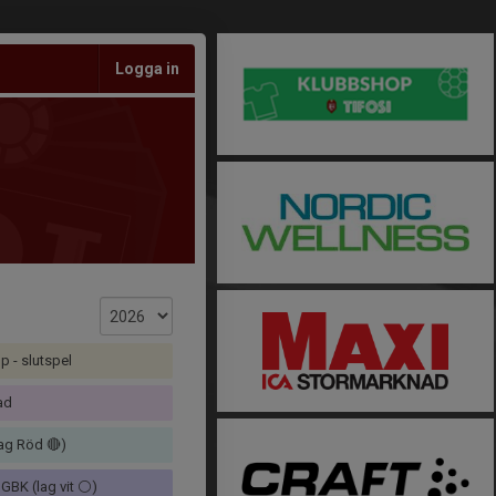
Logga in
p - slutspel
ad
lag Röd 🔴)
BK (lag vit ⚪️)