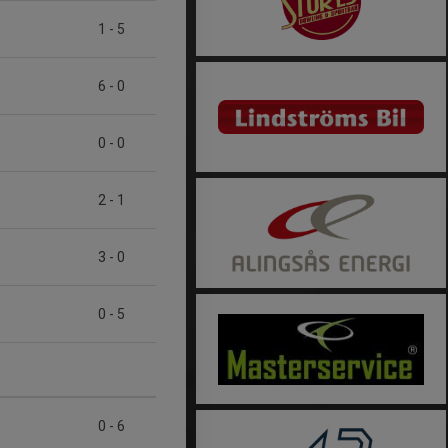
1
-
5
6
-
0
0
-
0
2
-
1
3
-
0
0
-
5
0
-
6