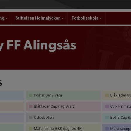
ing
Stiftelsen Holmalyckan
Fotbollsskola
 FF Alingsås
6
Pojkar Div 6 Vara
Blåkläder Cu
Blåkläder Cup (lag Svart)
Cup Halmst
Oddebollen
Bollis Cup (
Matchcamp GBK (lag röd 🔴)
Matchcamp G