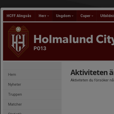
HCFF Alingsås
Herr
Ungdom
Cuper
Utbildn
Holmalund City
P013
Aktiviteten 
Hem
Aktiviteten du försöker n
Nyheter
Truppen
Matcher