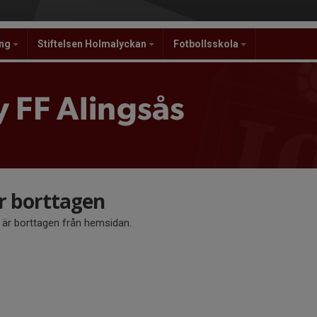
ing
Stiftelsen Holmalyckan
Fotbollsskola
 FF Alingsås
är borttagen
å är borttagen från hemsidan.