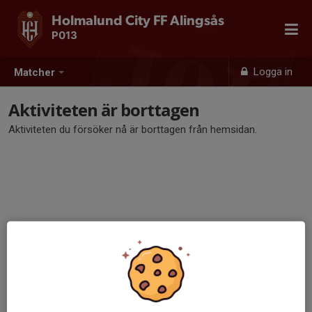
Holmalund City FF Alingsås
P013
Logga in
Matcher
Aktiviteten är borttagen
Aktiviteten du försöker nå är borttagen från hemsidan.