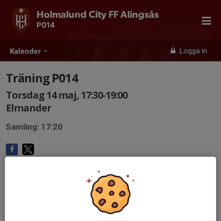
Holmalund City FF Alingsås
P014
Logga in
Kalender
Träning P014
Torsdag 14 maj, 17:30-19:00
Elmander
Samling: 17:20