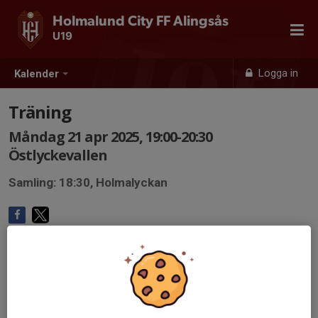
Holmalund City FF Alingsås
U19
Logga in
Kalender
Träning
Måndag 21 apr 2025, 19:00-20:30
Östlyckevallen
Samling: 18:30, Holmalyckan