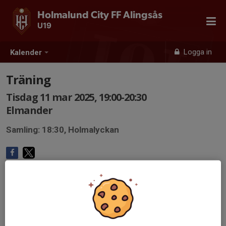
Holmalund City FF Alingsås
U19
Logga in
Kalender
Träning
Tisdag 11 mar 2025, 19:00-20:30
Elmander
Samling: 18:30, Holmalyckan