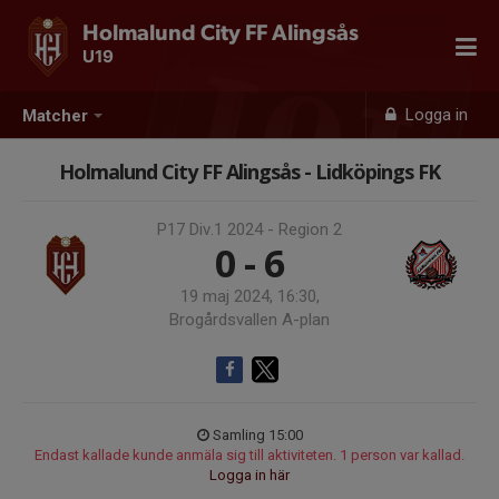
Holmalund City FF Alingsås
U19
Logga in
Matcher
Holmalund City FF Alingsås - Lidköpings FK
P17 Div.1 2024 - Region 2
0 - 6
19 maj 2024, 16:30,
Brogårdsvallen A-plan
Samling 15:00
Endast kallade kunde anmäla sig till aktiviteten. 1 person var kallad.
Logga in här