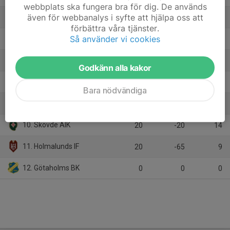
webbplats ska fungera bra för dig. De används
även för webbanalys i syfte att hjälpa oss att
5. Norrby IF
20
13
32
förbättra våra tjänster.
Så använder vi cookies
6. Ljungskile SK Herrfotboll
20
8
28
7. Askims IK
20
-11
21
Godkänn alla kakor
8. Qviding FIF
20
4
20
Bara nödvändiga
9. Lidköpings FK
20
-39
17
10. Skövde AIK
20
-20
14
11. Holmalunds IF
20
-65
9
12. Götaholms BK
0
0
0