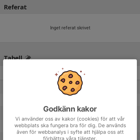
Referat
Inget referat skrivet
Tabell
Pojkar Div 2 Västra
M
+/-
P
1. Vårgårda IK
18
35
36
2. Halvorstorps IS
18
6
34
Godkänn kakor
3. Wargöns IK
18
1
26
Vi använder oss av kakor (cookies) för att vår
webbplats ska fungera bra för dig. De används
4. Holmalunds IF Alingsås
18
-8
22
även för webbanalys i syfte att hjälpa oss att
förbättra våra tjänster.
5. Trollhättans BoIS
18
-1
21