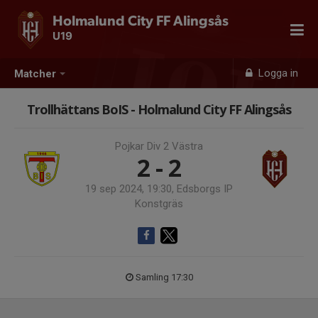
Holmalund City FF Alingsås
U19
Logga in
Matcher
Trollhättans BoIS - Holmalund City FF Alingsås
Pojkar Div 2 Västra
2 - 2
19 sep 2024, 19:30, Edsborgs IP
Konstgräs
Samling 17:30