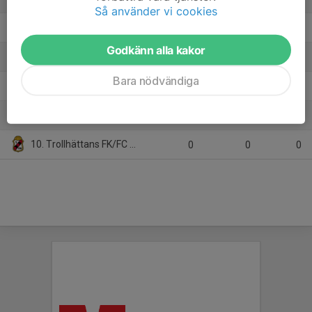
Så använder vi cookies
6. Sjuntorps IF
18
-6
18
Godkänn alla kakor
7. Vänersborgs IF
18
-27
15
Bara nödvändiga
8. Alingsås IF FF
0
0
0
9. Stenungsunds IF
0
0
0
10. Trollhättans FK/FC Trollhättan
0
0
0