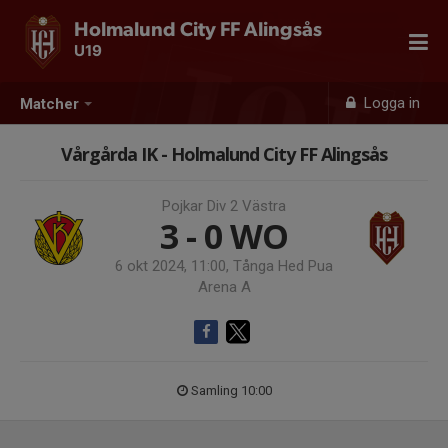
Holmalund City FF Alingsås
U19
Logga in
Matcher
Vårgårda IK - Holmalund City FF Alingsås
Pojkar Div 2 Västra
3 - 0
WO
6 okt 2024, 11:00, Tånga Hed Pua
Arena A
Samling 10:00