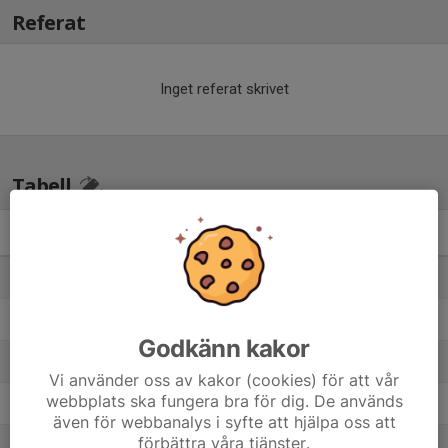
Referat
Inget referat skrivet
Tabell
Pojkar Div 2 Västra
M
+/-
P
1. Vårgårda IK
18
35
36
2. Halvorstorps IS
18
6
34
Godkänn kakor
3. Wargöns IK
18
1
26
Vi använder oss av kakor (cookies) för att vår
webbplats ska fungera bra för dig. De används
4. Holmalunds IF Alingsås
18
-8
22
även för webbanalys i syfte att hjälpa oss att
förbättra våra tjänster.
5. Trollhättans BoIS
18
-1
21