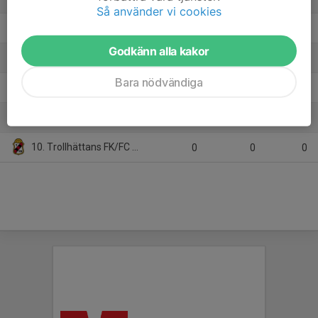
Så använder vi cookies
6. Sjuntorps IF
18
-6
18
Godkänn alla kakor
7. Vänersborgs IF
18
-27
15
Bara nödvändiga
8. Alingsås IF FF
0
0
0
9. Stenungsunds IF
0
0
0
10. Trollhättans FK/FC Trollhättan
0
0
0