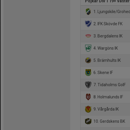
Pojkar Div 1 19+ Väste
1. Ljungskile/Grohe
2. IFK Skövde FK
3. Bergdalens IK
4. Wargöns IK
5. Brämhults IK
6. Skene IF
7. Tidaholms GoIF
8. Holmalunds IF
9. Vårgårda IK
10. Gerdskens BK