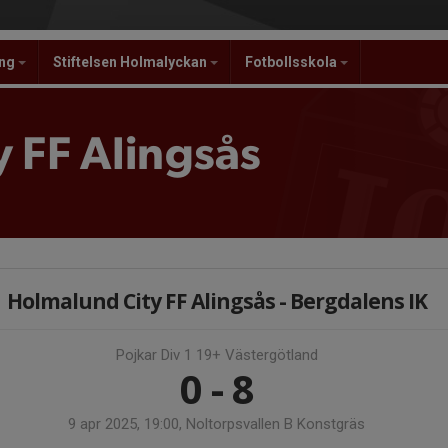
ing
Stiftelsen Holmalyckan
Fotbollsskola
 FF Alingsås
Holmalund City FF Alingsås - Bergdalens IK
Pojkar Div 1 19+ Västergötland
0 - 8
9 apr 2025, 19:00, Noltorpsvallen B Konstgräs