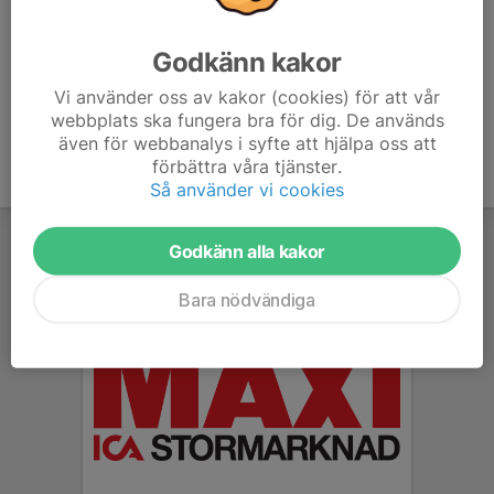
7. Säven/Hol
7
-29
3
Godkänn kakor
8. Östadkulle SK
7
-46
0
Vi använder oss av kakor (cookies) för att vår
webbplats ska fungera bra för dig. De används
även för webbanalys i syfte att hjälpa oss att
förbättra våra tjänster.
Så använder vi cookies
Godkänn alla kakor
Bara nödvändiga