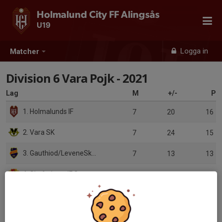
Holmalund City FF Alingsås
U19
Logga in
Matcher
Division 6 Vara Pojk - 2021
Lag
M
+/-
P
1. Holmalunds IF
7
20
16
2. Vara SK
7
24
15
3. Gauthiod/LeveneSkogslund
7
13
13
4. Skoftebyns IF Svart
7
6
13
5. Wargöns IK Vit
7
0
12
6. Halvorstorps IS
7
12
10