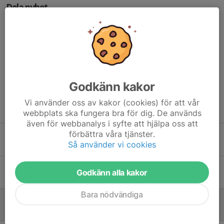
Dela nyhet
Kommentarer
Godkänn kakor
Vi använder oss av kakor (cookies) för att vår
Tidigare nyheter
webbplats ska fungera bra för dig. De används
även för webbanalys i syfte att hjälpa oss att
förbättra våra tjänster.
Vi söker tränare!
Så använder vi cookies
27 jul, 12:14
0
Medlemsbrev
Godkänn alla kakor
6 jul, 12:20
0
Bara nödvändiga
Efteranmälan hålls öppen några dagar till!
14 maj, 11:27
0