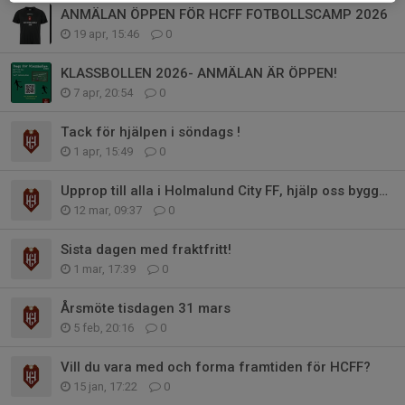
ANMÄLAN ÖPPEN FÖR HCFF FOTBOLLSCAMP 2026
19 apr, 15:46
0
KLASSBOLLEN 2026- ANMÄLAN ÄR ÖPPEN!
7 apr, 20:54
0
Tack för hjälpen i söndags !
1 apr, 15:49
0
Upprop till alla i Holmalund City FF, hjälp oss bygga vår nya kiosk!
12 mar, 09:37
0
Sista dagen med fraktfritt!
1 mar, 17:39
0
Årsmöte tisdagen 31 mars
5 feb, 20:16
0
Vill du vara med och forma framtiden för HCFF?
15 jan, 17:22
0