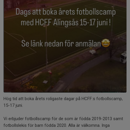
Hög tid att boka årets roligaste dagar på HCFF:s fotbollscamp,
15-17 juni.
Vi erbjuder fotbollscamp för de som är födda 2019-2013 samt
fotbollslekis för barn födda 2020. Alla är välkomna. Inga