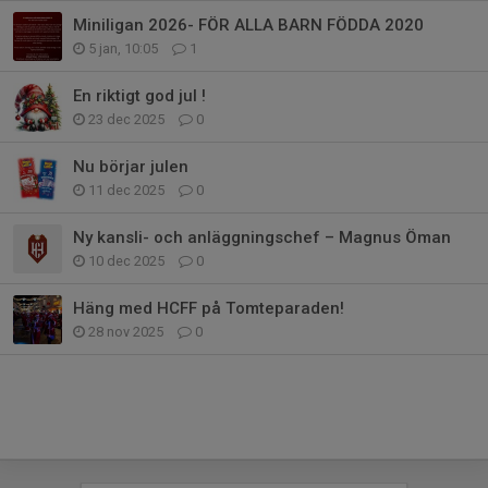
Miniligan 2026- FÖR ALLA BARN FÖDDA 2020
5 jan, 10:05
1
En riktigt god jul !
23 dec 2025
0
Nu börjar julen
11 dec 2025
0
Ny kansli- och anläggningschef – Magnus Öman
10 dec 2025
0
Häng med HCFF på Tomteparaden!
28 nov 2025
0