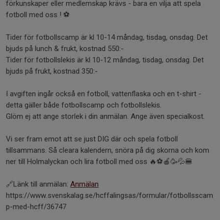
förkunskaper eller medlemskap krävs - bara en vilja att spela
fotboll med oss ! ⚽️
Tider för fotbollscamp är kl 10-14 måndag, tisdag, onsdag. Det
bjuds på lunch & frukt, kostnad 550:-
Tider för fotbollslekis är kl 10-12 måndag, tisdag, onsdag. Det
bjuds på frukt, kostnad 350:-
I avgiften ingår också en fotboll, vattenflaska och en t-shirt -
detta gäller både fotbollscamp och fotbollslekis.
Glöm ej att ange storlek i din anmälan. Ange även specialkost.
Vi ser fram emot att se just DIG där och spela fotboll
tillsammans. Så cleara kalendern, snöra på dig skorna och kom
ner till Holmalyckan och lira fotboll med oss 🔥⚽️🍎🥳💦🍔
🔗Länk till anmälan:
Anmälan
https://www.svenskalag.se/hcffalingsas/formular/fotbollsscam
p-med-hcff/36747