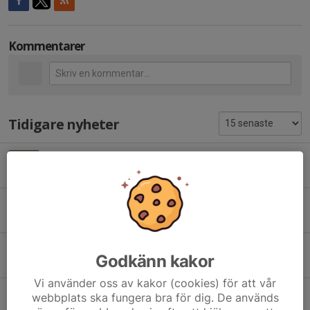
Kommentarer
Tidigare nyheter
Välkommen, Benjamin Hagman!
10 dec 2025
0
Välkommen, Edwin!
4 dec 2025
0
Vi presenterar: Martin Andersson!
Godkänn kakor
27 apr 2025
0
Vi använder oss av kakor (cookies) för att vår
Vi presenterar: Tobias Nordgren!
webbplats ska fungera bra för dig. De används
19 apr 2025
0