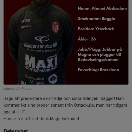
Ahmed Abdisalam
Dags att presentera den tredje och sista trillingen: Baggio! Han
kommer likt sina bröder senast från Östadkulle, men har tidigare
spelat i HIF.
Han är för tillfället dock långtidsskadad.
Dela nyhet