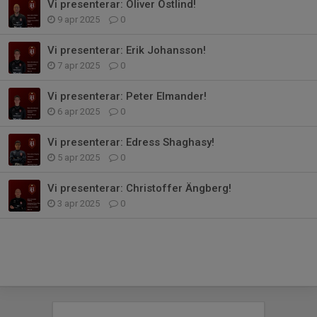
Vi presenterar: Oliver Östlind!
9 apr 2025
0
Vi presenterar: Erik Johansson!
7 apr 2025
0
Vi presenterar: Peter Elmander!
6 apr 2025
0
Vi presenterar: Edress Shaghasy!
5 apr 2025
0
Vi presenterar: Christoffer Ängberg!
3 apr 2025
0