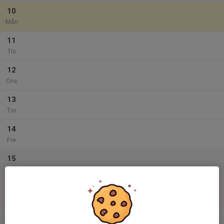
10
Mån
11
Tis
12
Ons
13
Tor
14
Fre
15
Lör
16
Sön
v.34