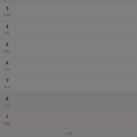
3
Mån
4
Tis
5
Ons
6
Tor
7
Fre
8
Lör
9
Sön
v.33