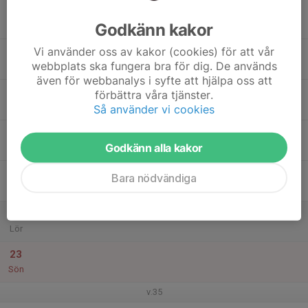
17
Godkänn kakor
Mån
Vi använder oss av kakor (cookies) för att vår
18
webbplats ska fungera bra för dig. De används
Tis
även för webbanalys i syfte att hjälpa oss att
19
förbättra våra tjänster.
Ons
Så använder vi cookies
20
Godkänn alla kakor
Tor
21
Bara nödvändiga
Fre
22
Lör
23
Sön
v.35