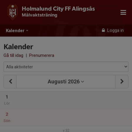
Holmalund City FF Alingsås
Målvaktsträning
Logga in
Kalender
Kalender
Gå till idag
|
Prenumerera
Augusti 2026
1
Lör
2
Sön
v.32