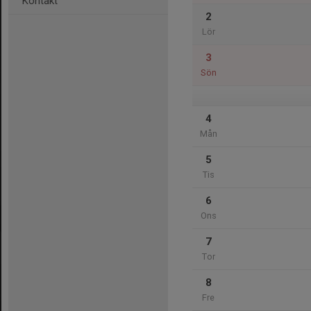
Kontakt
2
Lör
3
Sön
4
Mån
5
Tis
6
Ons
7
Tor
8
Fre