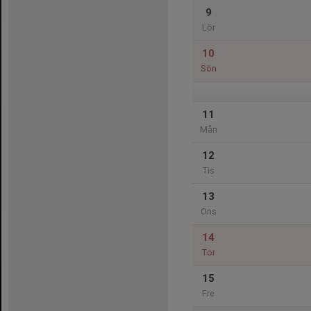
9
Lör
10
Sön
11
Mån
12
Tis
13
Ons
14
Tor
15
Fre