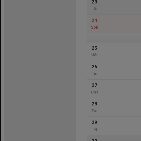
23
Lör
24
Sön
25
Mån
26
Tis
27
Ons
28
Tor
29
Fre