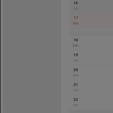
16
Lör
17
Sön
18
Mån
19
Tis
20
Ons
21
Tor
22
Fre