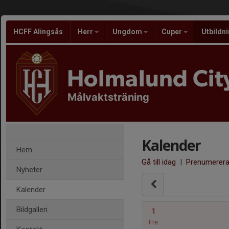
HCFF Alingsås
Herr
Ungdom
Cuper
Utbildn
Holmalund City
Målvaktsträning
Kalender
Hem
Gå till idag
|
Prenumerer
Nyheter
Kalender
Bildgalleri
1
Fre