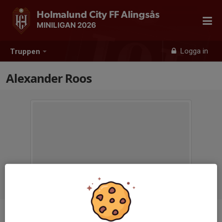
Holmalund City FF Alingsås
MINILIGAN 2026
Logga in
Truppen
Alexander Roos
Titel
Tränare