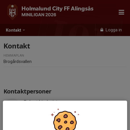
Holmalund City FF Alingsås
MINILIGAN 2026
Logga in
Kontakt
Kontakt
HEMMAPLAN
Brogårdsvallen
Kontaktpersoner
Robert Lindqvist
Tränare
070-932 67 61
robert.lindqvist89@icloud.com