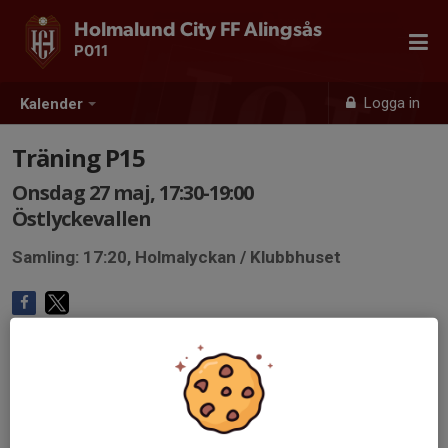
Holmalund City FF Alingsås
P011
Logga in
Kalender
Träning P15
Onsdag 27 maj, 17:30-19:00
Östlyckevallen
Samling: 17:20, Holmalyckan / Klubbhuset