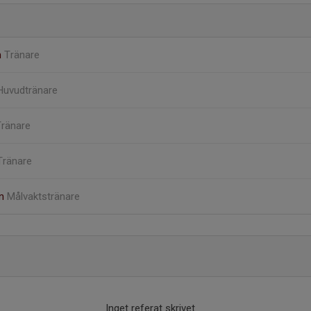
m
Tränare
Huvudtränare
Tränare
Tränare
on
Målvaktstränare
Inget referat skrivet