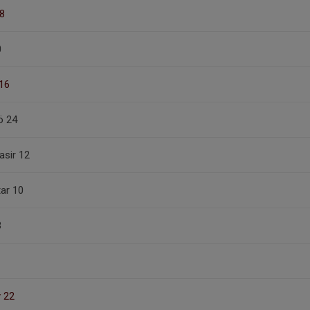
8
0
16
ö 24
sir 12
ar 10
3
 22