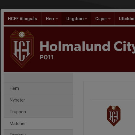
HCFF Alingsås
Herr
Ungdom
Cuper
Utbildn
Holmalund City
P011
Hem
Nyheter
Truppen
Matcher