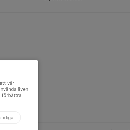
att vår
 används även
t förbättra
ändiga