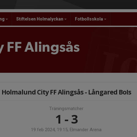
ing
Stiftelsen Holmalyckan
Fotbollsskola
 FF Alingsås
Holmalund City FF Alingsås - Långared BoIs
Träningsmatcher
1 - 3
19 feb 2024, 19:15, Elmander Arena