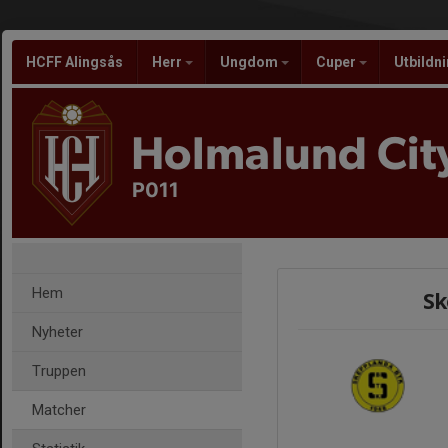
HCFF Alingsås
Herr
Ungdom
Cuper
Utbildn
Holmalund City
P011
Hem
Sk
Nyheter
Truppen
Matcher