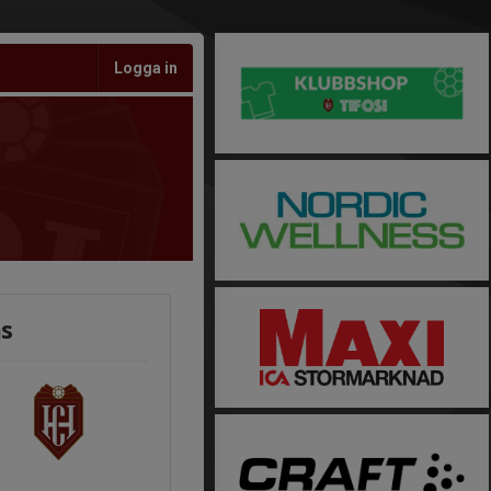
Logga in
ås