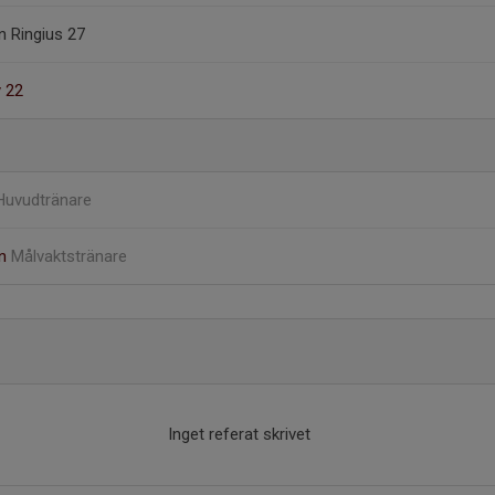
 Ringius 27
 22
Huvudtränare
on
Målvaktstränare
Inget referat skrivet