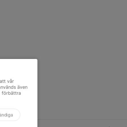
att vår
 används även
t förbättra
ändiga