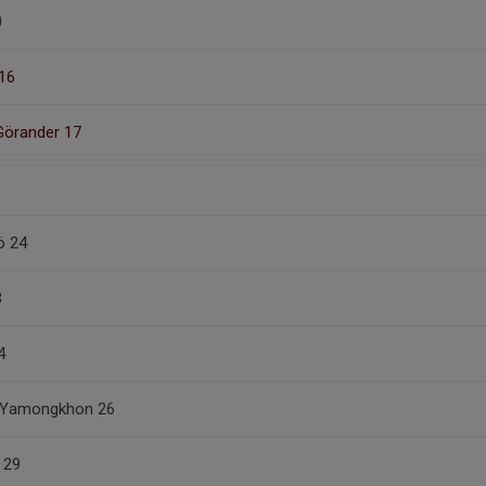
0
16
Görander 17
ö 24
3
4
 Yamongkhon 26
 29