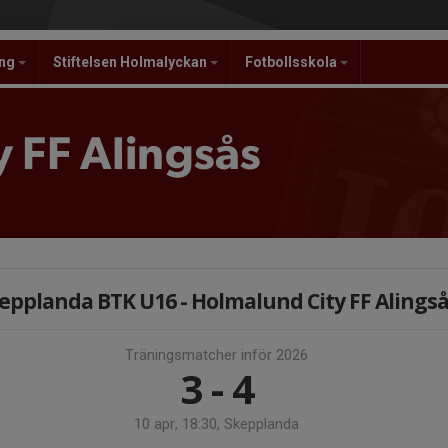
ing
Stiftelsen Holmalyckan
Fotbollsskola
 FF Alingsås
epplanda BTK U16 - Holmalund City FF Alings
Träningsmatcher inför 2026
3 - 4
10 apr, 18:30, Skepplanda