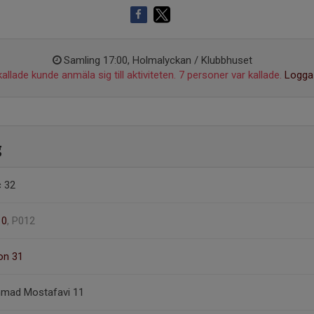
Samling 17:00, Holmalyckan / Klubbhuset
allade kunde anmäla sig till aktiviteten. 7 personer var kallade.
Logga 
g
c 32
10
, P012
on 31
mad Mostafavi 11