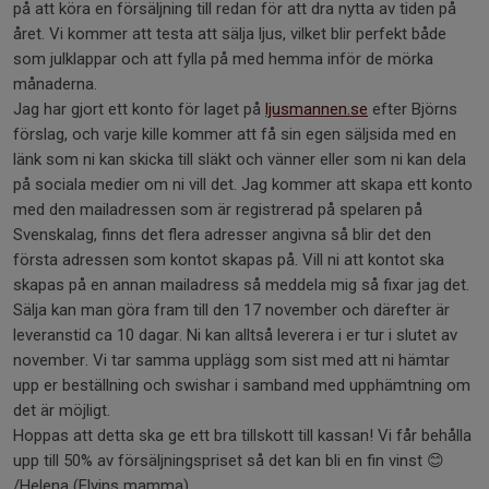
på att köra en försäljning till redan för att dra nytta av tiden på
året. Vi kommer att testa att sälja ljus, vilket blir perfekt både
som julklappar och att fylla på med hemma inför de mörka
månaderna.
Jag har gjort ett konto för laget på
ljusmannen.se
efter Björns
förslag, och varje kille kommer att få sin egen säljsida med en
länk som ni kan skicka till släkt och vänner eller som ni kan dela
på sociala medier om ni vill det. Jag kommer att skapa ett konto
med den mailadressen som är registrerad på spelaren på
Svenskalag, finns det flera adresser angivna så blir det den
första adressen som kontot skapas på. Vill ni att kontot ska
skapas på en annan mailadress så meddela mig så fixar jag det.
Sälja kan man göra fram till den 17 november och därefter är
leveranstid ca 10 dagar. Ni kan alltså leverera i er tur i slutet av
november. Vi tar samma upplägg som sist med att ni hämtar
upp er beställning och swishar i samband med upphämtning om
det är möjligt.
Hoppas att detta ska ge ett bra tillskott till kassan! Vi får behålla
upp till 50% av försäljningspriset så det kan bli en fin vinst 😊
/Helena (Elvins mamma)