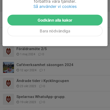
förbättra våra tjänster.
Ljusförsäljning
Så använder vi cookies
15 okt 2024
0
Dax att hämta chipsen
Godkänn alla kakor
2 okt 2024
0
Bara nödvändiga
Chipsförsäljning
29 aug 2024
0
Föräldramöte 2/5
1 maj 2024
0
Caféverksamhet säsongen 2024
12 apr 2024
1
Ändrade tider i Kycklingcupen
23 okt 2023
0
Spelarnas WhatsApp-grupp.
19 okt 2023
0