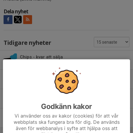
Dela nyhet
Tidigare nyheter
Chips - kvar att sälja
31 aug 2025
0
Chipsförsäljning
20 aug 2025
0
Seriepremiär 2025
24 apr 2025
0
Godkänn kakor
Alingsåskortet
Vi använder oss av kakor (cookies) för att vår
webbplats ska fungera bra för dig. De används
27 feb 2025
0
även för webbanalys i syfte att hjälpa oss att