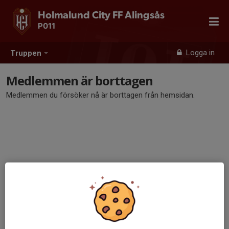
Holmalund City FF Alingsås
P011
Logga in
Truppen
Medlemmen är borttagen
Medlemmen du försöker nå är borttagen från hemsidan.