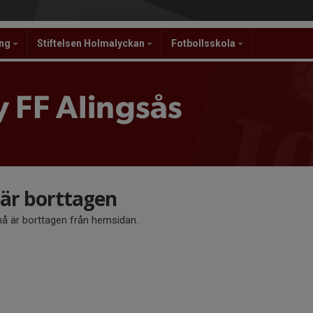
ing
Stiftelsen Holmalyckan
Fotbollsskola
 FF Alingsås
r borttagen
 är borttagen från hemsidan.