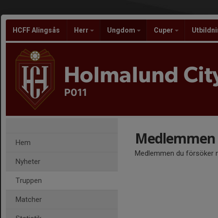
HCFF Alingsås
Herr
Ungdom
Cuper
Utbildn
Holmalund City
P011
Medlemmen ä
Hem
Medlemmen du försöker nå
Nyheter
Truppen
Matcher