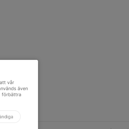
att vår
 används även
t förbättra
ändiga