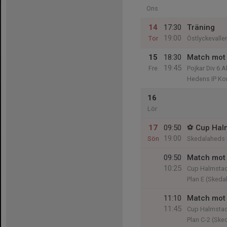
Ons
14
17:30
Träning
19:00
Tor
Östlyckevalle
15
18:30
Match mot 
19:45
Fre
Pojkar Div 6 
Hedens IP Ko
16
Lör
17
09:50
⚽️ Cup Hal
19:00
Sön
Skedalaheds 
09:50
Match mot 
10:25
Cup Halmsta
Plan E (Skeda
11:10
Match mot 
11:45
Cup Halmsta
Plan C-2 (Ske