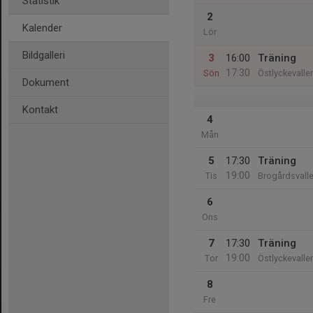
Statistik
2
Kalender
Lör
Bildgalleri
3
16:00
Träning
17:30
Sön
Östlyckevalle
Dokument
Kontakt
4
Mån
5
17:30
Träning
19:00
Tis
Brogårdsvall
6
Ons
7
17:30
Träning
19:00
Tor
Östlyckevalle
8
Fre