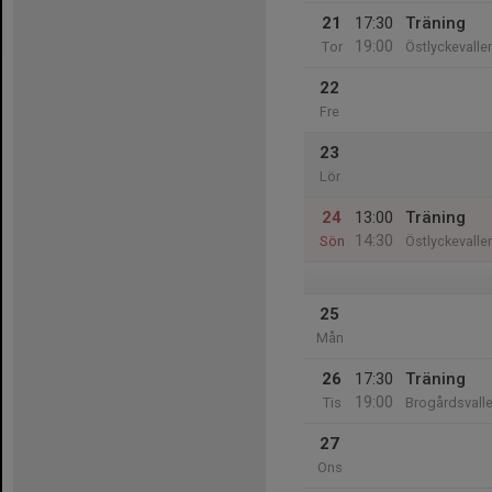
21
17:30
Träning
19:00
Tor
Östlyckevalle
22
Fre
23
Lör
24
13:00
Träning
14:30
Sön
Östlyckevalle
25
Mån
26
17:30
Träning
19:00
Tis
Brogårdsvall
27
Ons