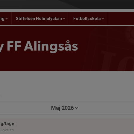
ing
Stiftelsen Holmalyckan
Fotbollsskola
 FF Alingsås
a
Maj 2026
g/läger
 lokalen