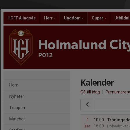
HCFF Alingsås
Herr
Ungdom
Cuper
Utbildn
Holmalund City
P012
Kalender
Hem
Gå till idag
|
Prenumerer
Nyheter
Truppen
Matcher
1
10:00
Träningsda
16:00
Fre
Holmalyckan -