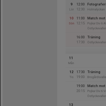
9
12:00
Fotografer
12:30
Lör
Holmalyckan
10
11:00
Match mot 
12:15
Sön
Pojkar Div 6 
Östlyckevalle
16:00
Träning
17:30
Östlyckevalle
11
Mån
12
17:30
Träning
19:00
Tis
Brogårdsvall
19:00
Match mot 
20:15
Pojkar Div 6 V
Östlyckevalle
13