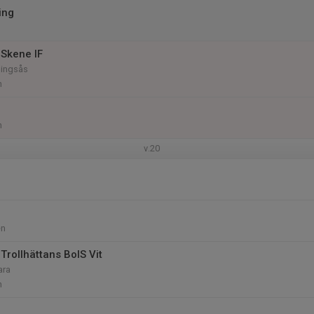
ing
Skene IF
Alingsås
n
n
v.20
en
Trollhättans BoIS Vit
ara
n