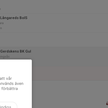
n
 Långareds BoIS
ara
en
 Gerdskens BK Gul
Alingsås
en A-plan
att vår
 används även
t förbättra
ändiga