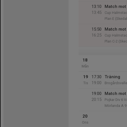
13:10
Match mot 
13:45
Cup Halmsta
Plan E (Skeda
15:50
Match mot 
16:25
Cup Halmsta
Plan C-2 (Ske
18
Mån
19
17:30
Träning
19:00
Tis
Brogårdsvall
19:00
Match mot 
20:15
Pojkar Div 6 V
Mörlanda A 9
20
Ons