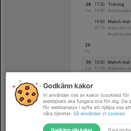
28
17:30
Träning
19:00
Tor
Östlyckevalle
19:00
Match mot
20:15
Pojkar Div 6 V
Brogårdsvall
29
Fre
30
10:00
Match mot
11:15
Lör
Pojkar Div 6 
Gerdskenvall
Godkänn kakor
31
Sön
Vi använder oss av kakor (cookies) för 
webbplats ska fungera bra för dig. De
för webbanalys i syfte att hjälpa oss at
våra tjänster.
Så använder vi cookies
Godkänn alla kakor
Bara nödv