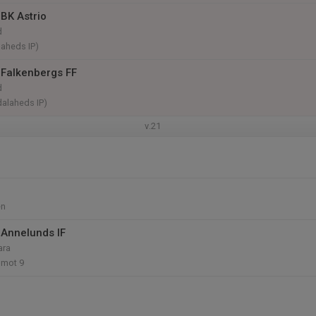
BK Astrio
d
laheds IP)
Falkenbergs FF
d
dalaheds IP)
v.21
en
Annelunds IF
ara
 mot 9