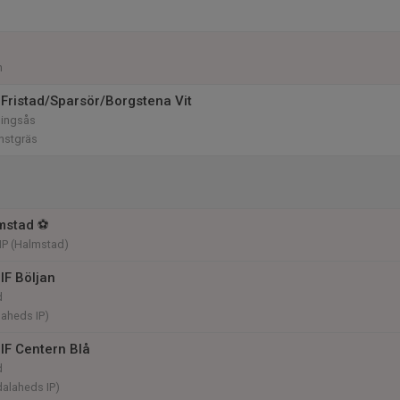
n
Fristad/Sparsör/Borgstena Vit
Alingsås
nstgräs
mstad ⚽️
IP (Halmstad)
IF Böljan
d
laheds IP)
IF Centern Blå
d
dalaheds IP)