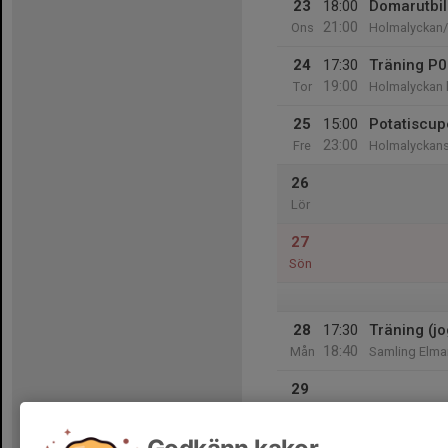
23
18:00
Domarutbil
21:00
Ons
Holmalyckan/
24
17:30
Träning P
19:00
Tor
Holmalyckan l
25
15:00
Potatiscu
23:00
Fre
Holmalyckans
26
Lör
27
Sön
28
17:30
Träning (j
18:40
Mån
Samling Elma
29
Tis