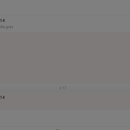
014
illa gräs
v.17
014