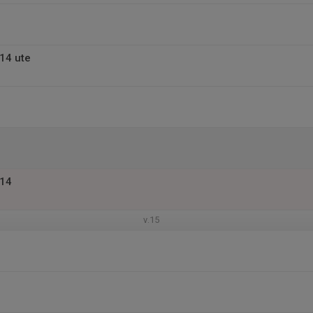
14 ute
014
v.15