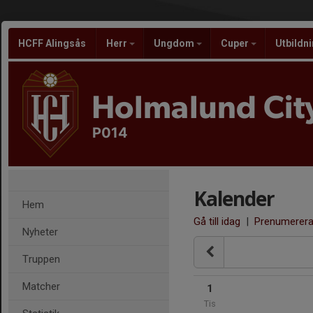
HCFF Alingsås
Herr
Ungdom
Cuper
Utbildn
Holmalund City
P014
Kalender
Hem
Gå till idag
|
Prenumerer
Nyheter
Truppen
Matcher
1
Tis