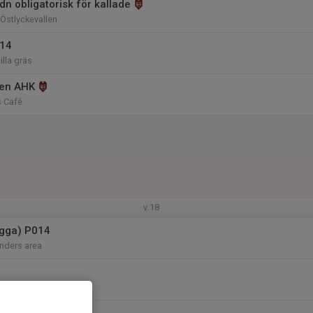
dn obligatorisk för kallade
Östlyckevallen
014
illa gräs
pen AHK
 Café
v.18
ogga) P014
nders area