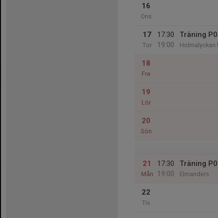
16
Ons
17
17:30
Träning P
19:00
Tor
Holmalyckan l
18
Fre
19
Lör
20
Sön
21
17:30
Träning P
19:00
Mån
Elmanders
22
Tis