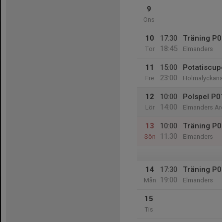
9
Ons
10
17:30
Träning P0
18:45
Tor
Elmanders
11
15:00
Potatiscu
23:00
Fre
Holmalyckans
12
10:00
Polspel P0
14:00
Lör
Elmanders Are
13
10:00
Träning P
11:30
Sön
Elmanders
14
17:30
Träning P
19:00
Mån
Elmanders
15
Tis