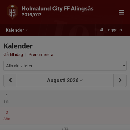
Holmalund City FF Alingsås
P016/017
Logga in
Kalender
Kalender
Gå till idag
|
Prenumerera
Augusti 2026
1
Lör
2
Sön
v.32