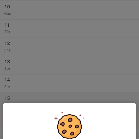
10
Mån
11
Tis
12
Ons
13
Tor
14
Fre
15
Lör
16
Sön
v.34