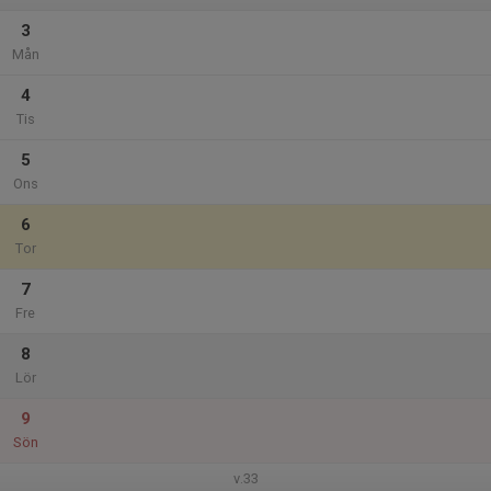
3
Mån
4
Tis
5
Ons
6
Tor
7
Fre
8
Lör
9
Sön
v.33