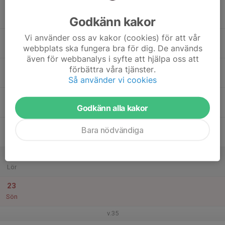
17
Godkänn kakor
Mån
Vi använder oss av kakor (cookies) för att vår
18
webbplats ska fungera bra för dig. De används
Tis
även för webbanalys i syfte att hjälpa oss att
19
förbättra våra tjänster.
Ons
Så använder vi cookies
20
Godkänn alla kakor
Tor
21
Bara nödvändiga
Fre
22
Lör
23
Sön
v.35